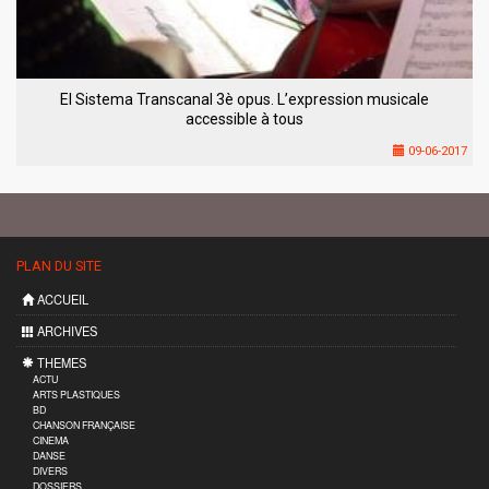
El Sistema Transcanal 3è opus. L’expression musicale
accessible à tous
09-06-2017
PLAN DU SITE
ACCUEIL
ARCHIVES
THEMES
ACTU
ARTS PLASTIQUES
BD
CHANSON FRANÇAISE
CINEMA
DANSE
DIVERS
DOSSIERS