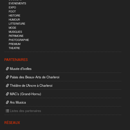
EVENEMENTS
EXPO
FOOT
HISTOIRE
HUMOUR
LITTERATURE
MODE
MUSIQUES
PATRIMOINE
PHOTOGRAPHIE
PREMIUM
THEATRE
PARTENAIRES
Musée d’Ixelles
Palais des Beaux-Arts de Charleroi
Théâtre de L’Ancre à Charleroi
MAC’s (Grand-Hornu)
Ars Musica
Listes des partenaires
RÉSEAUX