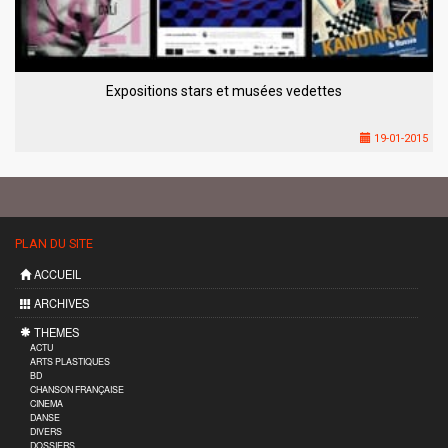
Expositions stars et musées vedettes
19-01-2015
PLAN DU SITE
ACCUEIL
ARCHIVES
THEMES
ACTU
ARTS PLASTIQUES
BD
CHANSON FRANÇAISE
CINEMA
DANSE
DIVERS
DOSSIERS