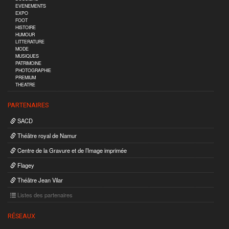
EVENEMENTS
EXPO
FOOT
HISTOIRE
HUMOUR
LITTERATURE
MODE
MUSIQUES
PATRIMOINE
PHOTOGRAPHIE
PREMIUM
THEATRE
PARTENAIRES
SACD
Théâtre royal de Namur
Centre de la Gravure et de l’Image imprimée
Flagey
Théâtre Jean Vilar
Listes des partenaires
RÉSEAUX