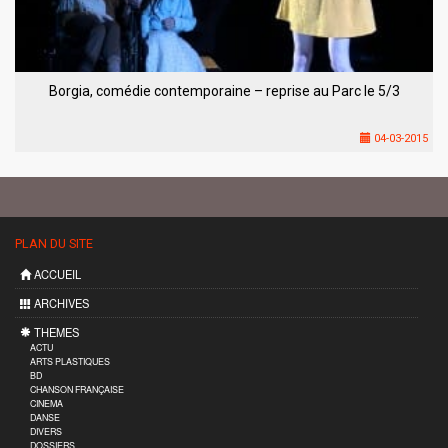
Borgia, comédie contemporaine – reprise au Parc le 5/3
04-03-2015
PLAN DU SITE
ACCUEIL
ARCHIVES
THEMES
ACTU
ARTS PLASTIQUES
BD
CHANSON FRANÇAISE
CINEMA
DANSE
DIVERS
DOSSIERS