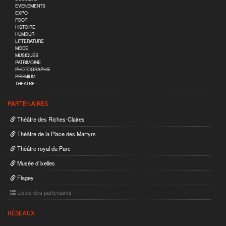
EVENEMENTS
EXPO
FOOT
HISTOIRE
HUMOUR
LITTERATURE
MODE
MUSIQUES
PATRIMOINE
PHOTOGRAPHIE
PREMIUM
THEATRE
PARTENAIRES
Théâtre des Riches-Claires
Théâtre de la Place des Martyrs
Théâtre royal du Parc
Musée d’Ixelles
Flagey
Listes des partenaires
RÉSEAUX