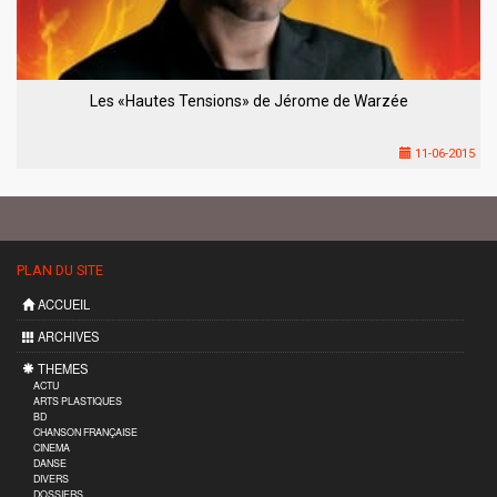
Les «Hautes Tensions» de Jérome de Warzée
11-06-2015
PLAN DU SITE
ACCUEIL
ARCHIVES
THEMES
ACTU
ARTS PLASTIQUES
BD
CHANSON FRANÇAISE
CINEMA
DANSE
DIVERS
DOSSIERS