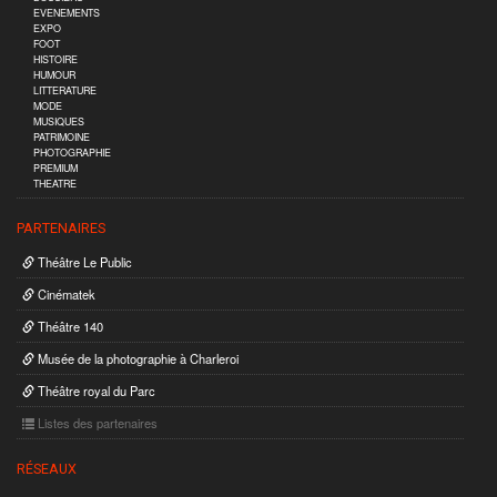
EVENEMENTS
EXPO
FOOT
HISTOIRE
HUMOUR
LITTERATURE
MODE
MUSIQUES
PATRIMOINE
PHOTOGRAPHIE
PREMIUM
THEATRE
PARTENAIRES
Théâtre Le Public
Cinématek
Théâtre 140
Musée de la photographie à Charleroi
Théâtre royal du Parc
Listes des partenaires
RÉSEAUX