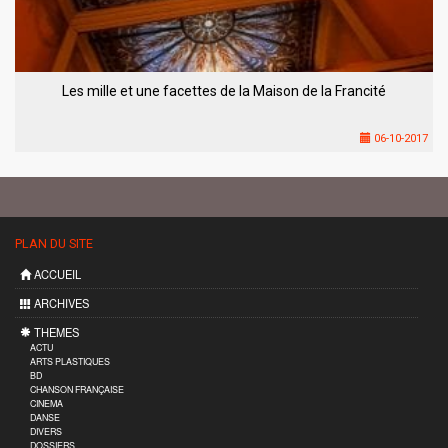
Les mille et une facettes de la Maison de la Francité
06-10-2017
PLAN DU SITE
ACCUEIL
ARCHIVES
THEMES
ACTU
ARTS PLASTIQUES
BD
CHANSON FRANÇAISE
CINEMA
DANSE
DIVERS
DOSSIERS