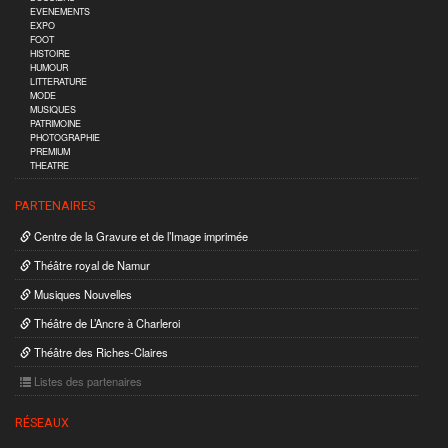
EVENEMENTS
EXPO
FOOT
HISTOIRE
HUMOUR
LITTERATURE
MODE
MUSIQUES
PATRIMOINE
PHOTOGRAPHIE
PREMIUM
THEATRE
PARTENAIRES
Centre de la Gravure et de l’Image imprimée
Théâtre royal de Namur
Musiques Nouvelles
Théâtre de L’Ancre à Charleroi
Théâtre des Riches-Claires
Listes des partenaires
RÉSEAUX