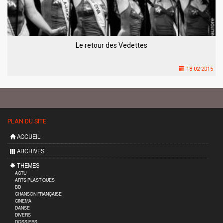
Le retour des Vedettes
18-02-2015
PLAN DU SITE
ACCUEIL
ARCHIVES
THEMES
ACTU
ARTS PLASTIQUES
BD
CHANSON FRANÇAISE
CINEMA
DANSE
DIVERS
DOSSIERS