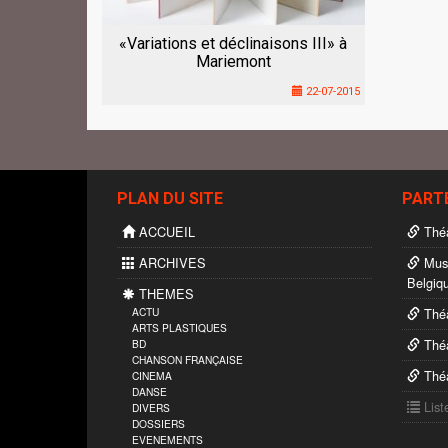
«Variations et déclinaisons III» à
Mariemont
22-07-2015
PLAN DU SITE
PART
ACCUEIL
Théâ
ARCHIVES
Musé
Belgiq
THEMES
ACTU
Théâ
ARTS PLASTIQUES
Théâ
BD
CHANSON FRANÇAISE
Théâ
CINEMA
DANSE
List
DIVERS
DOSSIERS
EVENEMENTS