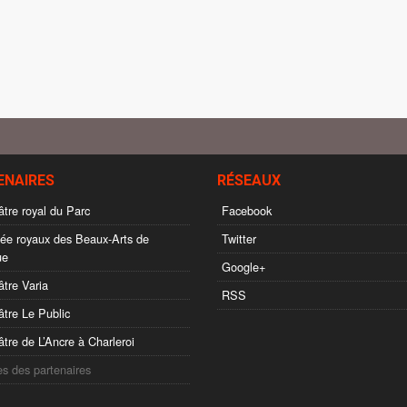
ENAIRES
RÉSEAUX
tre royal du Parc
Facebook
e royaux des Beaux-Arts de
Twitter
ue
Google+
tre Varia
RSS
tre Le Public
tre de L’Ancre à Charleroi
es des partenaires