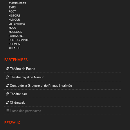
EVENEMENTS
EXPO
FOOT
HISTOIRE
HUMOUR
LITTERATURE
MODE
MUSIQUES
PATRIMOINE
PHOTOGRAPHIE
PREMIUM
THEATRE
PARTENAIRES
Théâtre de Poche
Théâtre royal de Namur
Centre de la Gravure et de l’Image imprimée
Théâtre 140
Cinématek
Listes des partenaires
RÉSEAUX