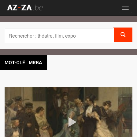
Toggl
naviga
MOT-CLÉ : MRBA