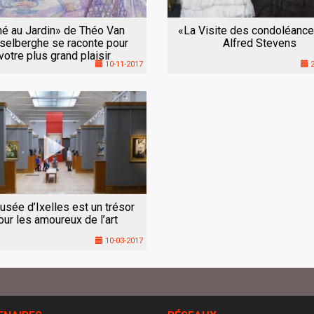
é au Jardin» de Théo Van
«La Visite des condoléanc
selberghe se raconte pour
Alfred Stevens
votre plus grand plaisir
10-11-2017
2
sée d’Ixelles est un trésor
our les amoureux de l’art
10-03-2017