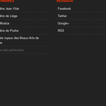
ENAIRES
RÉSEAUX
tre Jean Vilar
Facebook
tre de Liège
Twitter
Musica
Google+
tre de Poche
RSS
e royaux des Beaux-Arts de
ue
es des partenaires