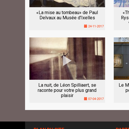
«La mise au tombeau» de Paul
«Th
Delvaux au Musée d’Ixelles
Rys
24-11-2017
La nuit, de Léon Spilliaert, se
Le Mu
raconte pour votre plus grand
p
plaisir
07-04-2017