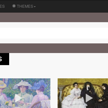
ES
THEMES
S