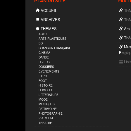
PLAN DU SITE
PART
ACCUEIL
Théâ
ARCHIVES
Théâ
THEMES
Ars 
ACTU
Théâ
ARTS PLASTIQUES
BD
Musé
CHANSON FRANÇAISE
Belgiq
CINEMA
DANSE
List
DIVERS
DOSSIERS
EVENEMENTS
EXPO
FOOT
HISTOIRE
HUMOUR
LITTERATURE
MODE
MUSIQUES
PATRIMOINE
PHOTOGRAPHIE
PREMIUM
THEATRE