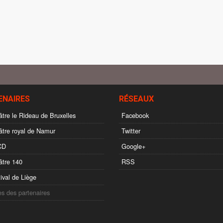
ENAIRES
RÉSEAUX
tre le Rideau de Bruxelles
Facebook
tre royal de Namur
Twitter
CD
Google+
tre 140
RSS
ival de Liège
es des partenaires