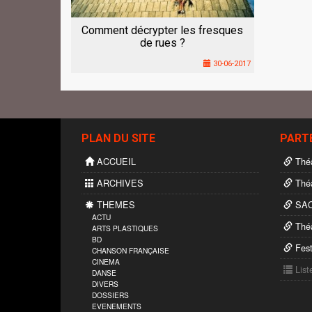
Comment décrypter les fresques
de rues ?
30-06-2017
PLAN DU SITE
PART
ACCUEIL
Théâ
ARCHIVES
Théâ
THEMES
SA
ACTU
Théâ
ARTS PLASTIQUES
BD
Fest
CHANSON FRANÇAISE
CINEMA
List
DANSE
DIVERS
DOSSIERS
EVENEMENTS