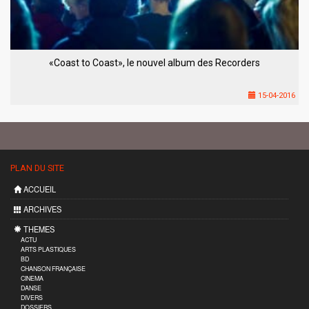
«Coast to Coast», le nouvel album des Recorders
15-04-2016
PLAN DU SITE
ACCUEIL
ARCHIVES
THEMES
ACTU
ARTS PLASTIQUES
BD
CHANSON FRANÇAISE
CINEMA
DANSE
DIVERS
DOSSIERS