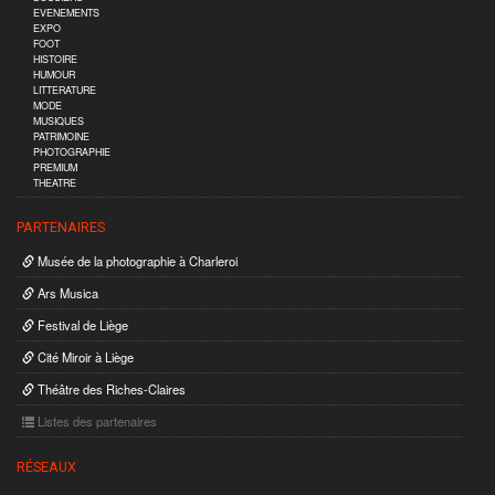
EVENEMENTS
EXPO
FOOT
HISTOIRE
HUMOUR
LITTERATURE
MODE
MUSIQUES
PATRIMOINE
PHOTOGRAPHIE
PREMIUM
THEATRE
PARTENAIRES
Musée de la photographie à Charleroi
Ars Musica
Festival de Liège
Cité Miroir à Liège
Théâtre des Riches-Claires
Listes des partenaires
RÉSEAUX