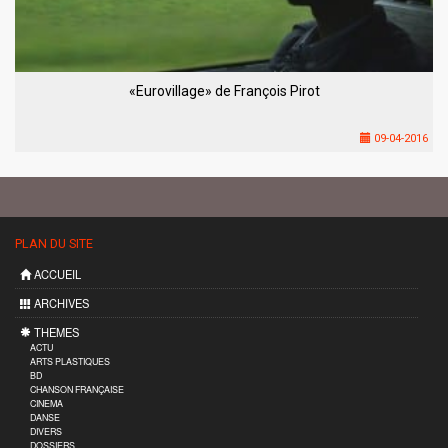
«Eurovillage» de François Pirot
09-04-2016
PLAN DU SITE
ACCUEIL
ARCHIVES
THEMES
ACTU
ARTS PLASTIQUES
BD
CHANSON FRANÇAISE
CINEMA
DANSE
DIVERS
DOSSIERS