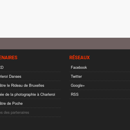
ENAIRES
RÉSEAUX
CD
Facebook
leroi Danses
Twitter
tre le Rideau de Bruxelles
Google+
e de la photographie à Charleroi
RSS
tre de Poche
es des partenaires