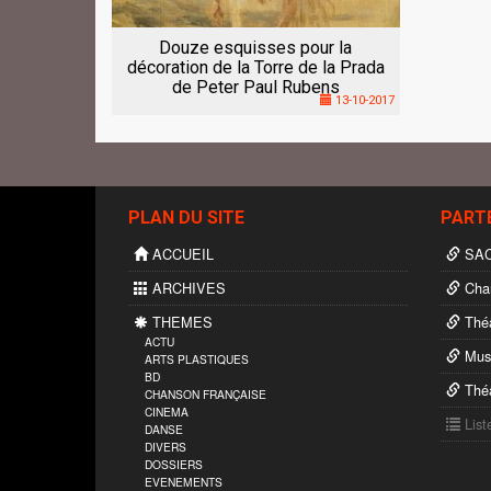
Douze esquisses pour la
décoration de la Torre de la Prada
de Peter Paul Rubens
13-10-2017
PLAN DU SITE
PART
ACCUEIL
SA
ARCHIVES
Char
THEMES
Théâ
ACTU
Musé
ARTS PLASTIQUES
BD
Théâ
CHANSON FRANÇAISE
CINEMA
List
DANSE
DIVERS
DOSSIERS
EVENEMENTS