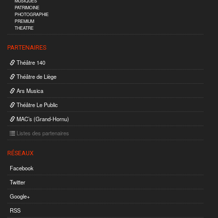
MUSIQUES
PATRIMOINE
PHOTOGRAPHIE
PREMIUM
THEATRE
PARTENAIRES
Théâtre 140
Théâtre de Liège
Ars Musica
Théâtre Le Public
MAC’s (Grand-Hornu)
Listes des partenaires
RÉSEAUX
Facebook
Twitter
Google+
RSS