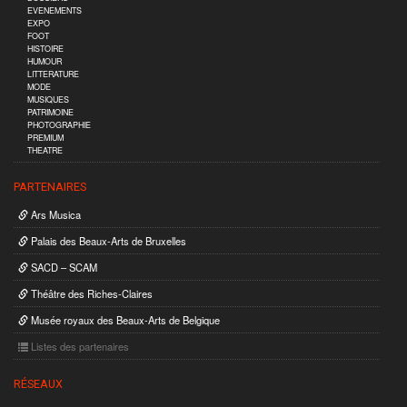
EVENEMENTS
EXPO
FOOT
HISTOIRE
HUMOUR
LITTERATURE
MODE
MUSIQUES
PATRIMOINE
PHOTOGRAPHIE
PREMIUM
THEATRE
PARTENAIRES
Ars Musica
Palais des Beaux-Arts de Bruxelles
SACD – SCAM
Théâtre des Riches-Claires
Musée royaux des Beaux-Arts de Belgique
Listes des partenaires
RÉSEAUX