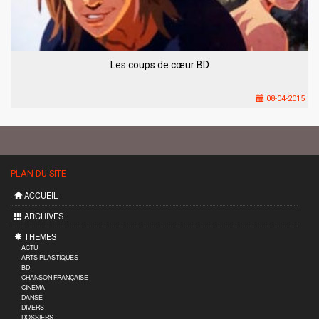
Les coups de cœur BD
08-04-2015
PLAN DU SITE
ACCUEIL
ARCHIVES
THEMES
ACTU
ARTS PLASTIQUES
BD
CHANSON FRANÇAISE
CINEMA
DANSE
DIVERS
DOSSIERS