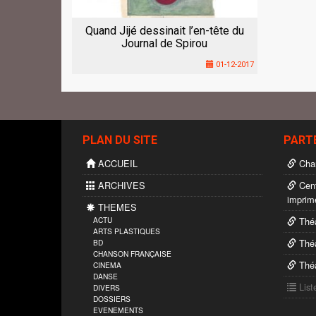
Quand Jijé dessinait l’en-tête du
Journal de Spirou
01-12-2017
PLAN DU SITE
PART
ACCUEIL
Char
ARCHIVES
Cent
imprim
THEMES
ACTU
Théâ
ARTS PLASTIQUES
Théâ
BD
CHANSON FRANÇAISE
Théâ
CINEMA
DANSE
List
DIVERS
DOSSIERS
EVENEMENTS