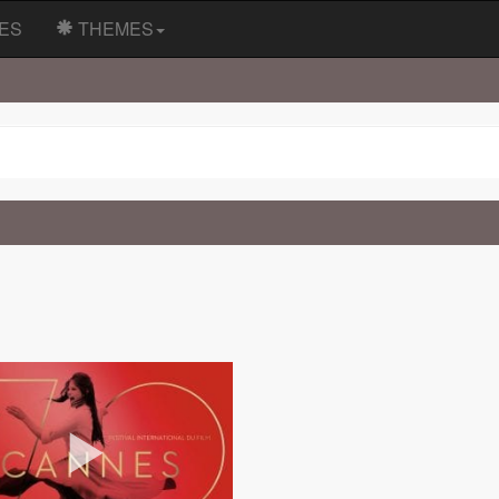
ES
THEMES