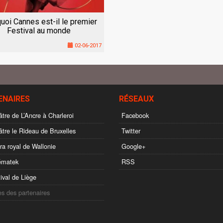
uoi Cannes est-il le premier
Festival au monde
02-06-2017
ENAIRES
RÉSEAUX
tre de L’Ancre à Charleroi
Facebook
tre le Rideau de Bruxelles
Twitter
a royal de Wallonie
Google+
ématek
RSS
ival de Liège
es des partenaires