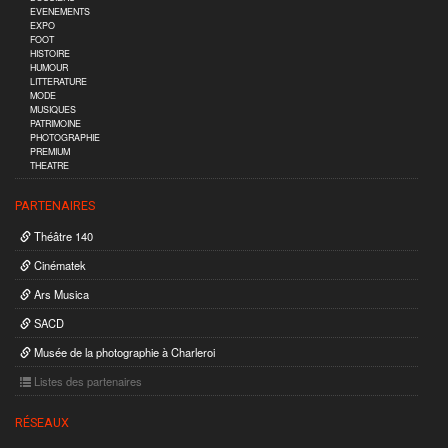
EVENEMENTS
EXPO
FOOT
HISTOIRE
HUMOUR
LITTERATURE
MODE
MUSIQUES
PATRIMOINE
PHOTOGRAPHIE
PREMIUM
THEATRE
PARTENAIRES
Théâtre 140
Cinématek
Ars Musica
SACD
Musée de la photographie à Charleroi
Listes des partenaires
RÉSEAUX