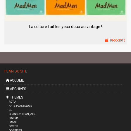
La culture fait les yeux doux au vintage !
18-03-2016
PLAN DU SITE
ACCUEIL
ARCHIVES
THEMES
ACTU
ARTS PLASTIQUES
BD
CHANSON FRANÇAISE
CINEMA
DANSE
DIVERS
DOSSIERS