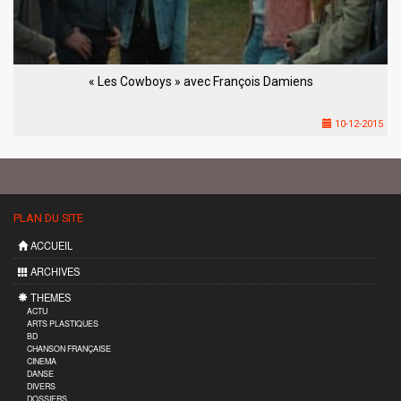
« Les Cowboys » avec François Damiens
10-12-2015
PLAN DU SITE
ACCUEIL
ARCHIVES
THEMES
ACTU
ARTS PLASTIQUES
BD
CHANSON FRANÇAISE
CINEMA
DANSE
DIVERS
DOSSIERS