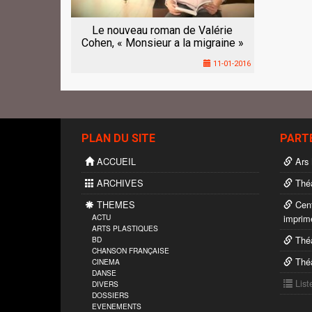
Le nouveau roman de Valérie
Cohen, « Monsieur a la migraine »
11-01-2016
PLAN DU SITE
PART
ACCUEIL
Ars 
ARCHIVES
Théâ
THEMES
Cent
ACTU
imprim
ARTS PLASTIQUES
Théâ
BD
CHANSON FRANÇAISE
Théâ
CINEMA
DANSE
List
DIVERS
DOSSIERS
EVENEMENTS