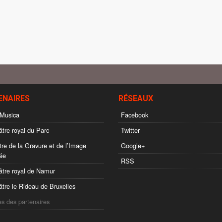
ENAIRES
RÉSEAUX
Musica
Facebook
tre royal du Parc
Twitter
re de la Gravure et de l’Image
Google+
ée
RSS
tre royal de Namur
tre le Rideau de Bruxelles
es des partenaires