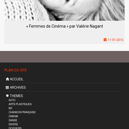
« Femmes de Cinéma » par Valérie Nagant
11-01-2016
PLAN DU SITE
ACCUEIL
ARCHIVES
THEMES
ACTU
ARTS PLASTIQUES
BD
CHANSON FRANÇAISE
CINEMA
DANSE
DIVERS
DOSSIERS