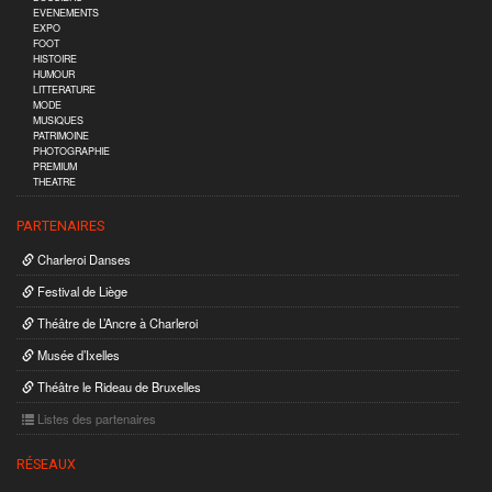
EVENEMENTS
EXPO
FOOT
HISTOIRE
HUMOUR
LITTERATURE
MODE
MUSIQUES
PATRIMOINE
PHOTOGRAPHIE
PREMIUM
THEATRE
PARTENAIRES
Charleroi Danses
Festival de Liège
Théâtre de L’Ancre à Charleroi
Musée d’Ixelles
Théâtre le Rideau de Bruxelles
Listes des partenaires
RÉSEAUX