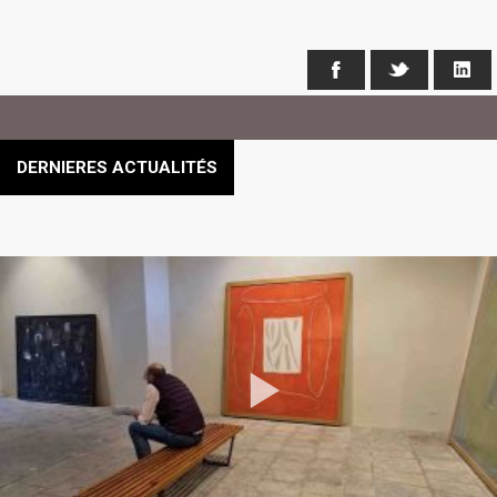
Facebook
X
Li
DERNIERES ACTUALITÉS