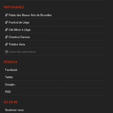
PARTENAIRES
Palais des Beaux-Arts de Bruxelles
Festival de Liège
Cité Miroir à Liège
Charleroi Danses
Théâtre Varia
Listes des partenaires
RÉSEAUX
Facebook
Twitter
Google+
RSS
AZ-ZA.BE
Soutenez-nous