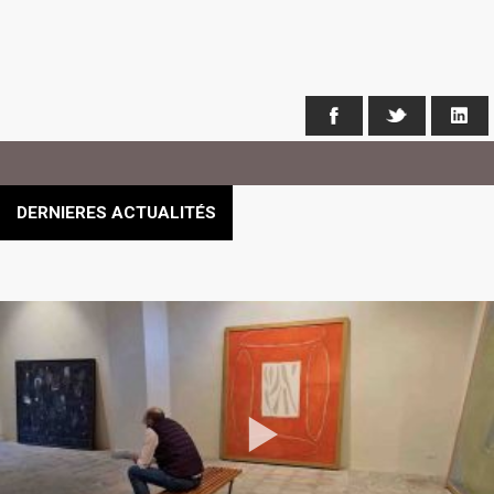
Facebook
X
Li
DERNIERES ACTUALITÉS