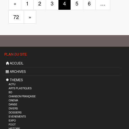
«
1
2
3
4
5
6
…
72
»
PLAN DU SITE
ACCUEIL
ARCHIVES
THEMES
ACTU
ARTS PLASTIQUES
BD
CHANSON FRANÇAISE
CINEMA
DANSE
DIVERS
DOSSIERS
EVENEMENTS
EXPO
FOOT
HISTOIRE