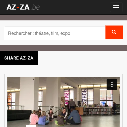
Toggl
naviga
SHARE AZ-ZA