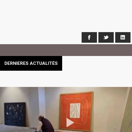
Facebook
X
Li
DERNIERES ACTUALITÉS