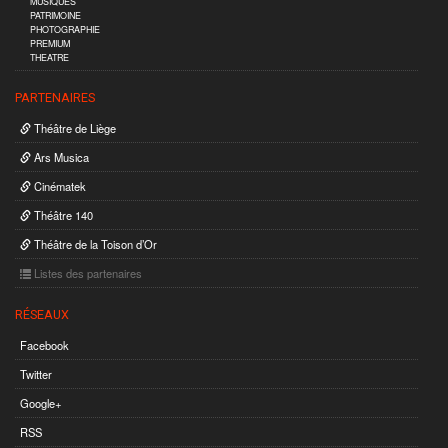
MUSIQUES
PATRIMOINE
PHOTOGRAPHIE
PREMIUM
THEATRE
PARTENAIRES
Théâtre de Liège
Ars Musica
Cinématek
Théâtre 140
Théâtre de la Toison d’Or
Listes des partenaires
RÉSEAUX
Facebook
Twitter
Google+
RSS