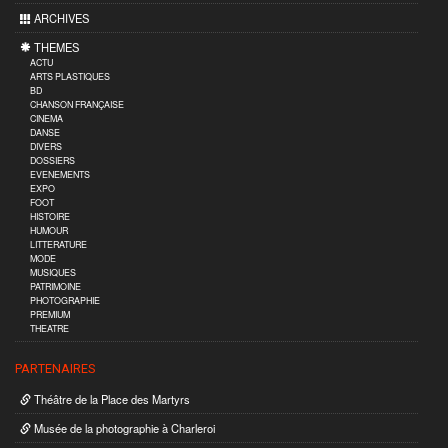
ARCHIVES
THEMES
ACTU
ARTS PLASTIQUES
BD
CHANSON FRANÇAISE
CINEMA
DANSE
DIVERS
DOSSIERS
EVENEMENTS
EXPO
FOOT
HISTOIRE
HUMOUR
LITTERATURE
MODE
MUSIQUES
PATRIMOINE
PHOTOGRAPHIE
PREMIUM
THEATRE
PARTENAIRES
Théâtre de la Place des Martyrs
Musée de la photographie à Charleroi