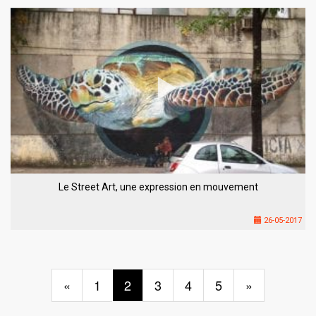
Le Street Art, une expression en mouvement
26-05-2017
«
1
2
3
4
5
»