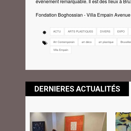
événement remarquable. Il est des lieux à Bruxe
Fondation Boghossian - Villa Empain Avenue 
ACTU
ARTS PLASTIQUES
DIVERS
EXPO
Art Contemporain
art déco
art plastique
Bruxelle
Villa Empain
DERNIERES ACTUALITÉS