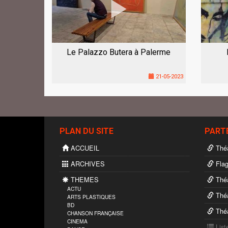
Le Palazzo Butera à Palerme
21-05-2023
PLAN DU SITE
PART
ACCUEIL
Théâ
ARCHIVES
Flag
THEMES
Théâ
ACTU
Théâ
ARTS PLASTIQUES
BD
Théâ
CHANSON FRANÇAISE
CINEMA
List