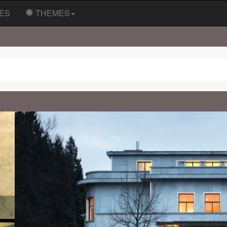
ES
THEMES