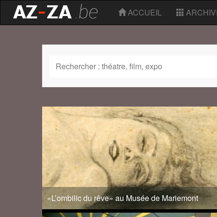
ACCUEIL
ARCHIV
«L’ombilic du rêve» au Musée de Mariemont