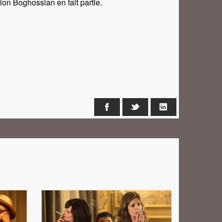
ion Boghossian en fait partie.
Facebook
X
LinkedIn