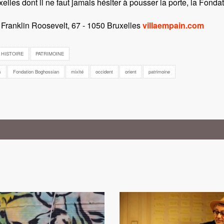
lles dont il ne faut jamais hésiter à pousser la porte, la Fondat
Franklin Roosevelt, 67 - 1050 Bruxelles
villaempain.com
HISTOIRE
PATRIMOINE
s
Fondation Boghossian
mixité
occident
orient
patrimoine