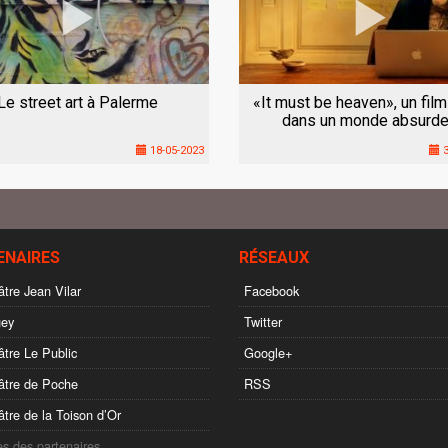
Le street art à Palerme
«It must be heaven», un film
dans un monde absurde
18-05-2023
3
ENAIRES
RÉSEAUX
tre Jean Vilar
Facebook
ey
Twitter
tre Le Public
Google+
tre de Poche
RSS
tre de la Toison d’Or
es des partenaires