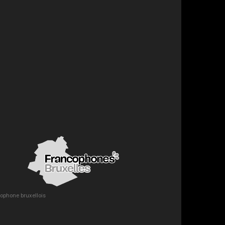
ncophone bruxellois