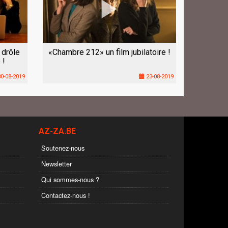
 drôle
«Chambre 212» un film jubilatoire !
 !
0-08-2019
23-08-2019
AZ-ZA.BE
Soutenez-nous
Newsletter
Qui sommes-nous ?
Contactez-nous !