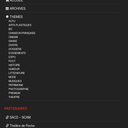
ACCUEIL
ARCHIVES
THEMES
ACTU
ARTS PLASTIQUES
BD
CHANSON FRANÇAISE
CINEMA
DANSE
DIVERS
DOSSIERS
EVENEMENTS
EXPO
FOOT
HISTOIRE
HUMOUR
LITTERATURE
MODE
MUSIQUES
PATRIMOINE
PHOTOGRAPHIE
PREMIUM
THEATRE
PARTENAIRES
SACD – SCAM
Théâtre de Poche