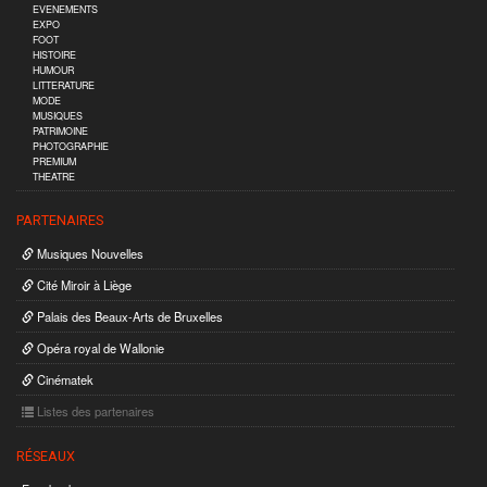
EVENEMENTS
EXPO
FOOT
HISTOIRE
HUMOUR
LITTERATURE
MODE
MUSIQUES
PATRIMOINE
PHOTOGRAPHIE
PREMIUM
THEATRE
PARTENAIRES
Musiques Nouvelles
Cité Miroir à Liège
Palais des Beaux-Arts de Bruxelles
Opéra royal de Wallonie
Cinématek
Listes des partenaires
RÉSEAUX