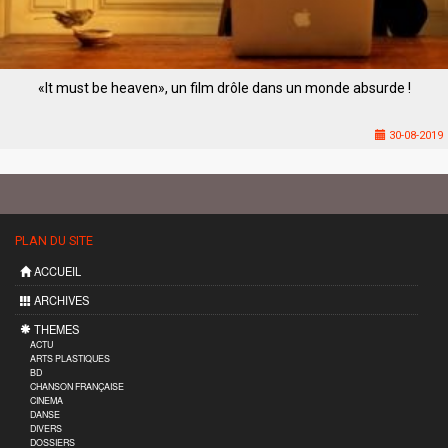
«It must be heaven», un film drôle dans un monde absurde !
30-08-2019
PLAN DU SITE
ACCUEIL
ARCHIVES
THEMES
ACTU
ARTS PLASTIQUES
BD
CHANSON FRANÇAISE
CINEMA
DANSE
DIVERS
DOSSIERS