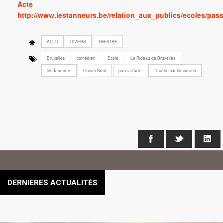
Acte
http://www.lestanneurs.be/relation_aux_publics/ecoles/pas
ACTU
DIVERS
THEATRE
Bruxelles
comédien
Ecole
Le Rideau de Bruxelles
les Tanneurs
Océan Nord
pass a l'acte
Théâtre contemporain
Facebook
X
Li
DERNIERES ACTUALITÉS