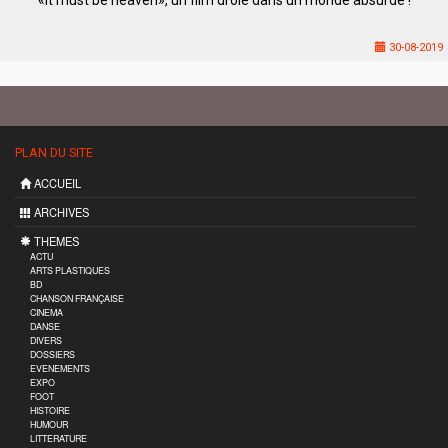
«It must be heaven», un film drôle dans un monde absurde !
30-08-2019
PLAN DU SITE
ACCUEIL
ARCHIVES
THEMES
ACTU
ARTS PLASTIQUES
BD
CHANSON FRANÇAISE
CINEMA
DANSE
DIVERS
DOSSIERS
EVENEMENTS
EXPO
FOOT
HISTOIRE
HUMOUR
LITTERATURE