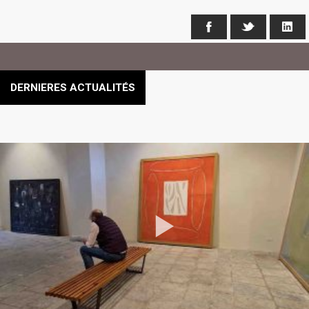
Facebook
X
Li
DERNIERES ACTUALITÉS