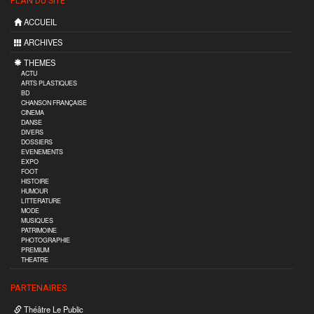
PLAN DU SITE
ACCUEIL
ARCHIVES
THEMES
ACTU
ARTS PLASTIQUES
BD
CHANSON FRANÇAISE
CINEMA
DANSE
DIVERS
DOSSIERS
EVENEMENTS
EXPO
FOOT
HISTOIRE
HUMOUR
LITTERATURE
MODE
MUSIQUES
PATRIMOINE
PHOTOGRAPHIE
PREMIUM
THEATRE
PARTENAIRES
Théâtre Le Public