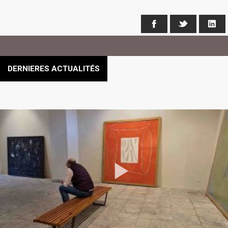
Facebook
X
Li
DERNIERES ACTUALITÉS