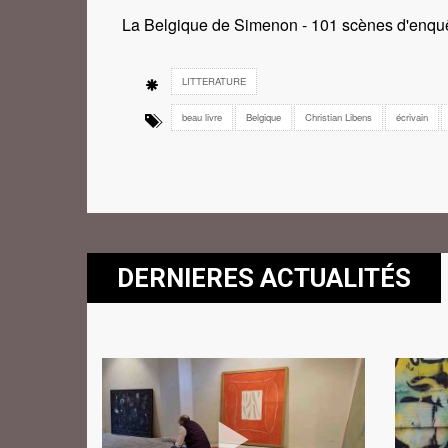
La Belgique de Simenon - 101 scènes d'enquê
LITTERATURE
beau livre
Belgique
Christian Libens
écrivain
DERNIERES ACTUALITÉS