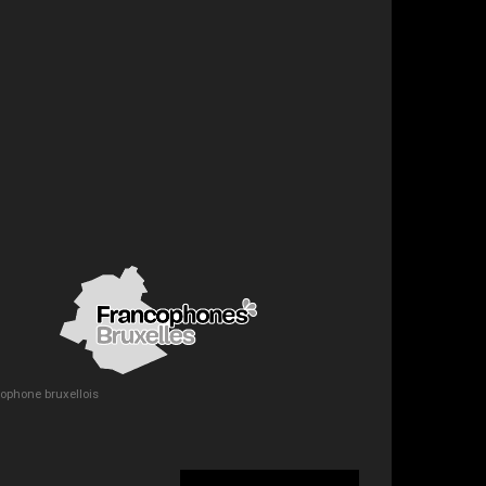
ncophone bruxellois