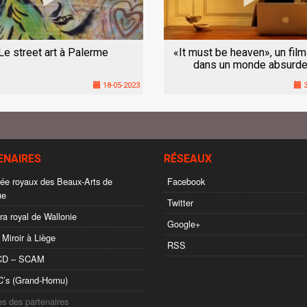
Le street art à Palerme
«It must be heaven», un film
dans un monde absurde
18-05-2023
3
ENAIRES
RÉSEAUX
e royaux des Beaux-Arts de
Facebook
ue
Twitter
a royal de Wallonie
Google+
 Miroir à Liège
RSS
D – SCAM
s (Grand-Hornu)
es des partenaires