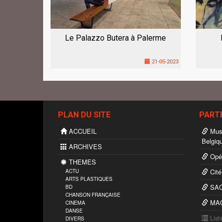
Le Palazzo Butera à Palerme
21-05-2023
PLAN DU SITE
PART
ACCUEIL
Musé
Belgiq
ARCHIVES
Opér
THEMES
ACTU
Cité
ARTS PLASTIQUES
SAC
BD
CHANSON FRANÇAISE
MAC’
CINEMA
DANSE
List
DIVERS