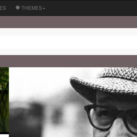
ES
THEMES