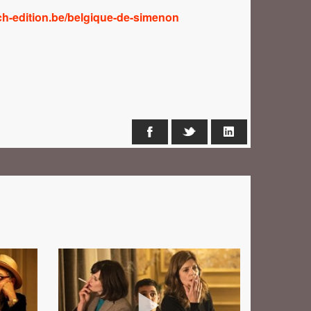
ch-edition.be/belgique-de-simenon
Facebook
X
LinkedIn