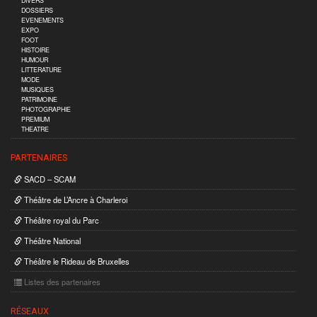
DIVERS
DOSSIERS
EVENEMENTS
EXPO
FOOT
HISTOIRE
HUMOUR
LITTERATURE
MODE
MUSIQUES
PATRIMOINE
PHOTOGRAPHIE
PREMIUM
THEATRE
PARTENAIRES
SACD – SCAM
Théâtre de L’Ancre à Charleroi
Théâtre royal du Parc
Théâtre National
Théâtre le Rideau de Bruxelles
Listes des partenaires
RÉSEAUX