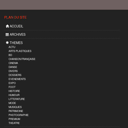
PLAN DU SITE
ACCUEIL
ARCHIVES
THEMES
ACTU
ARTS PLASTIQUES
BD
CHANSON FRANÇAISE
CINEMA
DANSE
DIVERS
DOSSIERS
EVENEMENTS
EXPO
FOOT
HISTOIRE
HUMOUR
LITTERATURE
MODE
MUSIQUES
PATRIMOINE
PHOTOGRAPHIE
PREMIUM
THEATRE