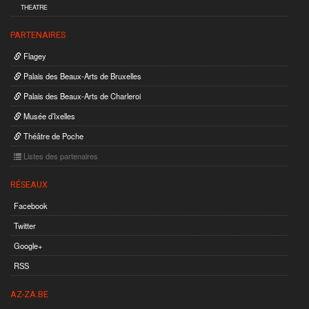
THEATRE
PARTENAIRES
Flagey
Palais des Beaux-Arts de Bruxelles
Palais des Beaux-Arts de Charleroi
Musée d’Ixelles
Théâtre de Poche
Listes des partenaires
RÉSEAUX
Facebook
Twitter
Google+
RSS
AZ-ZA.BE