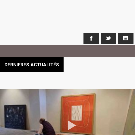
Facebook
X
Li
DERNIERES ACTUALITÉS