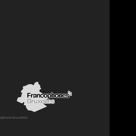
ncophone bruxellois