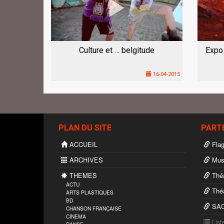
Culture et … belgitude
Expo
16-04-2015
PLAN DU SITE
PART
ACCUEIL
Flag
ARCHIVES
Musi
THEMES
Théâ
ACTU
Théâ
ARTS PLASTIQUES
BD
SAC
CHANSON FRANÇAISE
CINEMA
List