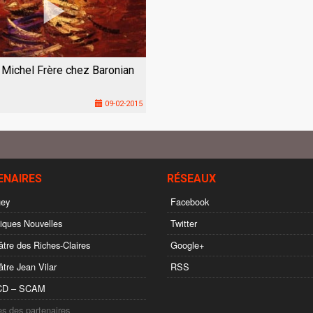
 Michel Frère chez Baronian
09-02-2015
ENAIRES
RÉSEAUX
ey
Facebook
ques Nouvelles
Twitter
tre des Riches-Claires
Google+
tre Jean Vilar
RSS
D – SCAM
es des partenaires