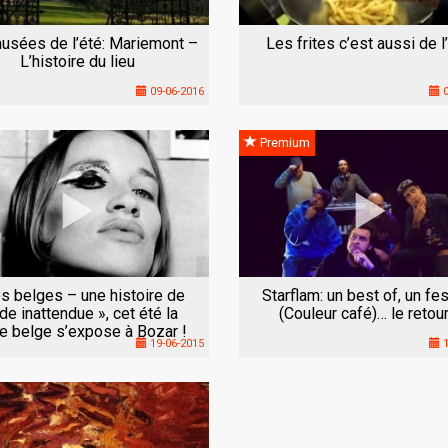
usées de l’été: Mariemont –
Les frites c’est aussi de l
L’histoire du lieu
09-06-2016
0
Premium
s belges – une histoire de
Starflam: un best of, un fes
e inattendue », cet été la
(Couleur café)… le retour
 belge s’expose à Bozar !
19-06-2015
1