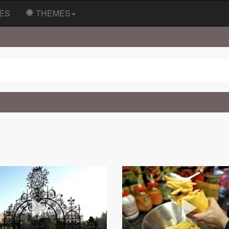
ES
THEMES