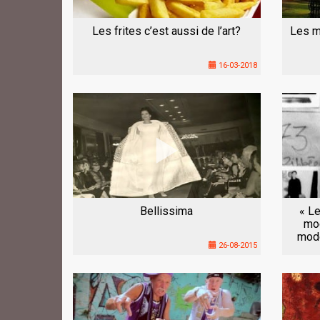
Les frites c’est aussi de l’art?
Les m
16-03-2018
Bellissima
« Le
mod
mode
26-08-2015