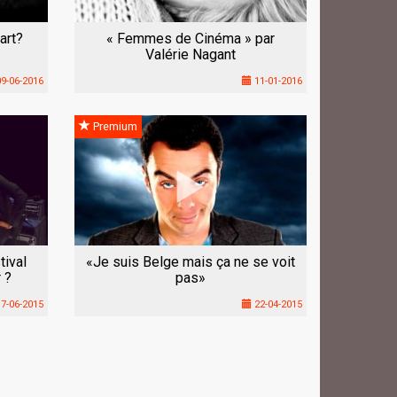
’art?
« Femmes de Cinéma » par
Valérie Nagant
9-06-2016
11-01-2016
Premium
tival
«Je suis Belge mais ça ne se voit
 ?
pas»
7-06-2015
22-04-2015