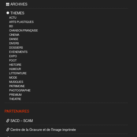
ARCHIVES
THEMES
ACTU
ARTS PLASTIQUES
BD
CHANSON FRANÇAISE
CINEMA
DANSE
DIVERS
DOSSIERS
EVENEMENTS
EXPO
FOOT
HISTOIRE
HUMOUR
LITTERATURE
MODE
MUSIQUES
PATRIMOINE
PHOTOGRAPHIE
PREMIUM
THEATRE
PARTENAIRES
SACD – SCAM
Centre de la Gravure et de l’Image imprimée