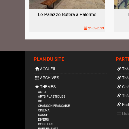
Le Palazzo Butera à Palerme
21-05-2023
PLAN DU SITE
PART
ACCUEIL
Théâ
ARCHIVES
Théâ
THEMES
Cin
ACTU
Théâ
ARTS PLASTIQUES
BD
Fest
CHANSON FRANÇAISE
CINEMA
List
DANSE
DIVERS
DOSSIERS
EVENEMENTS