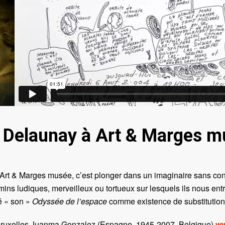
 Delaunay à Art & Marges m
à Art & Marges musée, c’est plonger dans un imaginaire sans cont
mins ludiques, merveilleux ou tortueux sur lesquels ils nous entr
é « son »
Odyssée de l’espace
comme existence de substituti
ruxelles Juanma Gonzalez (Espagne, 1945-2007, Belgique)
ww