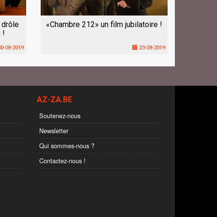
 drôle
«Chambre 212» un film jubilatoire !
 !
0-08-2019
23-08-2019
AZ-ZA.BE
Soutenez-nous
Newsletter
Qui sommes-nous ?
Contactez-nous !