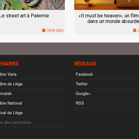
Le street art à Palerme
«It must be heaven», un film
dans un monde absurde
18-05-2023
3
ENAIRES
RÉSEAUX
tre Varia
Facebook
tre de Liège
Twitter
ématek
Google+
tre National
RSS
ival de Liège
es des partenaires