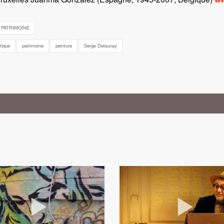
PATRIMOINE
stique
patrimoine
peinture
Serge Delaunay