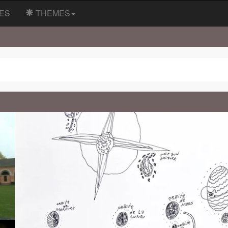
ES
THEMES