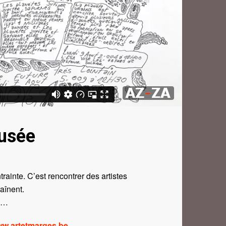
usée
rainte. C’est rencontrer des artistes
aînent.
on…
w.artetmarges.be