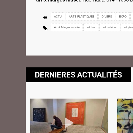
ACTU
ARTS PLASTIQUES
DIVERS
EXPO
Art & Marges musée
art brut
art outsider
art pla
DERNIERES ACTUALITÉS