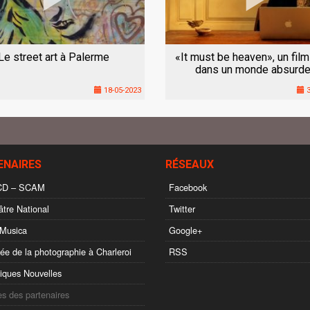
Le street art à Palerme
«It must be heaven», un film
dans un monde absurde
18-05-2023
3
ENAIRES
RÉSEAUX
D – SCAM
Facebook
tre National
Twitter
Musica
Google+
e de la photographie à Charleroi
RSS
ques Nouvelles
es des partenaires