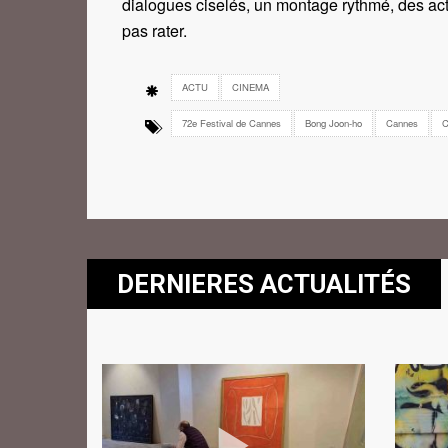
dialogues ciselés, un montage rythmé, des acteu
pas rater.
ACTU
CINEMA
72e Festival de Cannes
Bong Joon-ho
Cannes
C
DERNIERES ACTUALITÉS