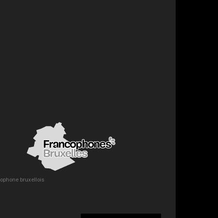
ncophone bruxellois