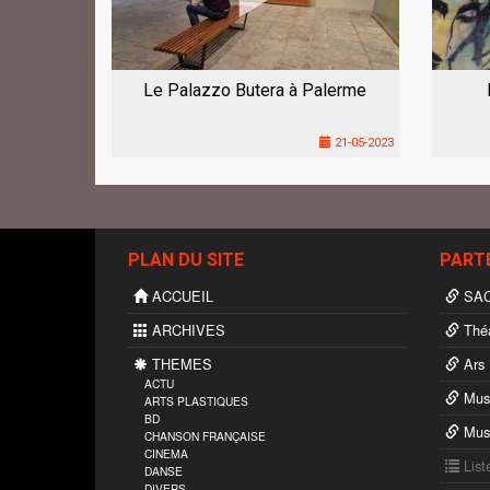
Le Palazzo Butera à Palerme
21-05-2023
PLAN DU SITE
PART
ACCUEIL
SAC
ARCHIVES
Théâ
THEMES
Ars 
ACTU
Musé
ARTS PLASTIQUES
BD
Musi
CHANSON FRANÇAISE
CINEMA
List
DANSE
DIVERS