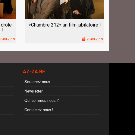
 drôle
«Chambre 212» un film jubilatoire !
 !
0-08-2019
23-08-2019
AZ-ZA.BE
Soutenez-nous
Newsletter
Qui sommes-nous ?
Contactez-nous !