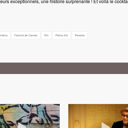
rs exceptionnels, une histoire surprenante ! Et voilà le cocktail
inéma
Festival de Cannes
film
Palme d'or
Parasite