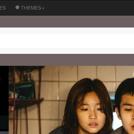
ES
THEMES